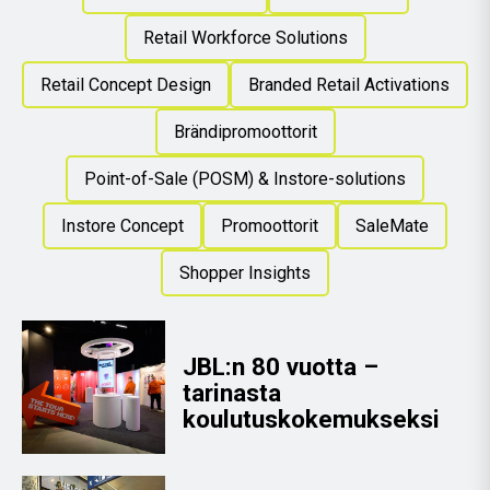
Retail Workforce Solutions
Retail Concept Design
Branded Retail Activations
Brändipromoottorit
Point-of-Sale (POSM) & Instore-solutions
Instore Concept
Promoottorit
SaleMate
Shopper Insights
JBL:n 80 vuotta –
tarinasta
koulutuskokemukseksi