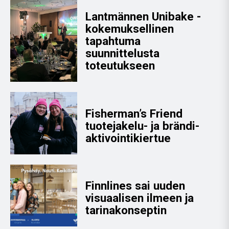
Lantmännen Unibake -
kokemuksellinen
tapahtuma
suunnittelusta
toteutukseen
Fisherman’s Friend
tuotejakelu- ja brändi­
aktivointi­kiertue
Finnlines sai uuden
visuaalisen ilmeen ja
tarinakonseptin