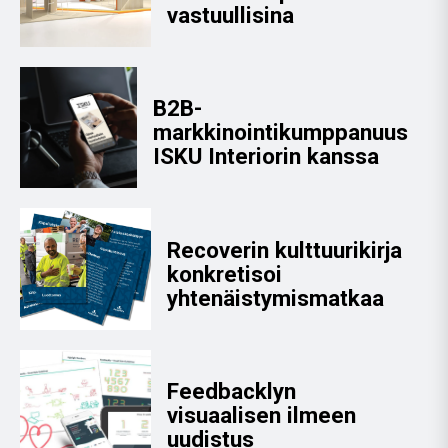
vastuullisina
B2B-
markkinointikumppanuus
ISKU Interiorin kanssa
Recoverin kulttuurikirja
konkretisoi
yhtenäistymismatkaa
Feedbacklyn
visuaalisen ilmeen
uudistus