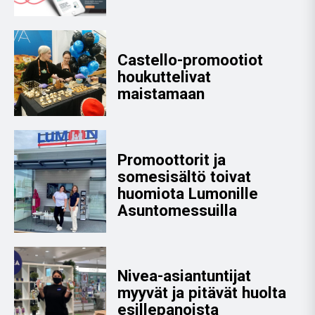
Castello-promootiot
houkuttelivat
maistamaan
Promoottorit ja
somesisältö toivat
huomiota Lumonille
Asuntomessuilla
Nivea-asiantuntijat
myyvät ja pitävät huolta
esillepanoista