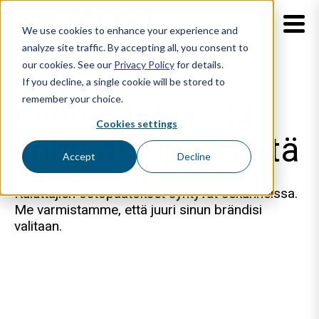
We use cookies to enhance your experience and
analyze site traffic. By accepting all, you consent to
our cookies. See our
Privacy Policy
for details.
Ostosten tekemisen taito
If you decline, a single cookie will be stored to
remember your choice.
Kiinnostuksesta
Cookies settings
kohti
ostopäätöstä
Accept
Decline
Kuluttajien ostopäätökset syntyvät sekunneissa.
Me varmistamme, että juuri sinun brändisi
valitaan.