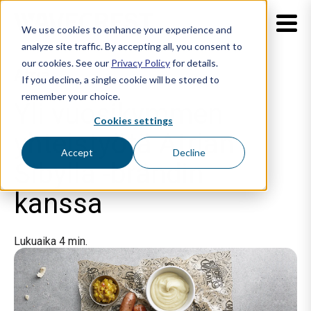
We use cookies to enhance your experience and
analyze site traffic. By accepting all, you consent to
our cookies. See our
Privacy Policy
for details.
Atria
If you decline, a single cookie will be stored to
remember your choice.
Yli vuosikymmen
Cookies settings
yhteistyötä Atrian
Accept
Decline
Sibylla -brändin
kanssa
Lukuaika 4 min.