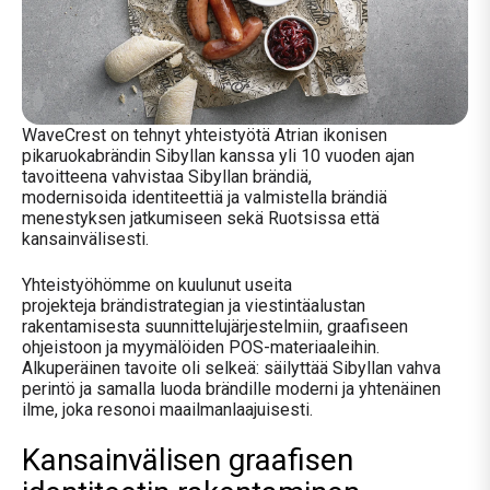
WaveCrest on tehnyt yhteistyötä Atrian ikonisen
pikaruokabrändin Sibyllan kanssa
yli 10 vuoden ajan
tavoitteena
vahvistaa Sibyllan
brändiä,
modernisoida
identiteettiä
ja
valmistella
brändiä
menestyksen jatkumiseen sekä Ruotsissa että
kansainvälisesti
.
Yhteistyöhömme on kuulunut useita
projekteja brändistrategian ja viestintäalustan
rakentamisesta suunnittelujärjestelmiin, graafiseen
ohjeistoon ja myymälöiden POS-materiaaleihin.
Alkuperäinen tavoite oli selkeä: säilyttää Sibyllan vahva
perintö ja samalla luoda brändille moderni ja yhtenäinen
ilme, joka resonoi maailmanlaajuisesti
.
Kansainvälisen graafisen