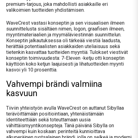
premium-tarjous, joka mahdollisti asiakkaille eri
valikoimien tuotteiden yhdistämisen.
WaveCrest vastasi konseptin ja sen visuaalisen ilmeen
suunnittelusta sisältäen nimen, logon, graafisen ilmeen,
myyntimateriaalien ja myymäläviestinnän suunnittelun.
Konseptin jalkautuksessa oli tärkeää viestiä laadusta,
herättää potentiaalisten asiakkaiden uteliaisuus sekä
tietenkin kasvattaa tuotteiden myyntiä. Tulokset viestivät
konseptin toimivuudesta: 7-Eleven -ketju otti konseptin
käyttöön koko ketjun laajuisesti ja lihatuotteiden myynti
kasvoi yli 10 prosenttia
.
Vahvempi
brändi valmiina
kasvuun
Tiiviin yhteistyön avulla WaveCrest on auttanut Sibyllaa
terävöittämään positiointiaan, yhtenäistämään
identiteettiään sekä toteuttamaan uusia
vähittäismyyntikonsepteja. Tänä päivänä Sibylla on
vahvempi kuin koskaan: perinteitä kunnioittava
alkuperäinen ruotsalainen brändi, jolla on selkeä ja moderni