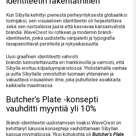
identiteetin rakentaminen
Kun Sibylla kehittyi pienestä perheyrityksestä globaaliksi
toimijaksi, sen visuaalisen identiteetin oli heijastettava
sekä sen ruotsalaisia juuria että kasvavaa kansainvälistä
brändiä. WaveCrest loi rohkean ja modernin brändi-
identiteetin, jonka uudistettu väripaletti ja typografia
tasapainottavat perinteitä ja nykyaikaisuutta
.
Uusi graafinen identiteetti vahvisti
brändin tunnistettavuutta eri markkinoilla ja varmisti, että
Sibylla erottuu kilpailuympäristössä. Yhdistämällä vanhaa
ja uutta Sibyllalle onnistuttiin luomaan yhtenäinen ja
vakuuttava visuaalinen ilme, joka puhuttelee asiakkaita
kaikkialla maailmassa
.
Butcher's Plate -konsepti
vauhditti myyntiä yli 10%
Brändi-identiteetin uudistamisen lisäksi WaveCrest on
kehittänyt lukuisia konsepteja vauhdittamaan Sibyllan
kasvua myymälöissä. Yksi kohokohta oli
Butcher's Plate