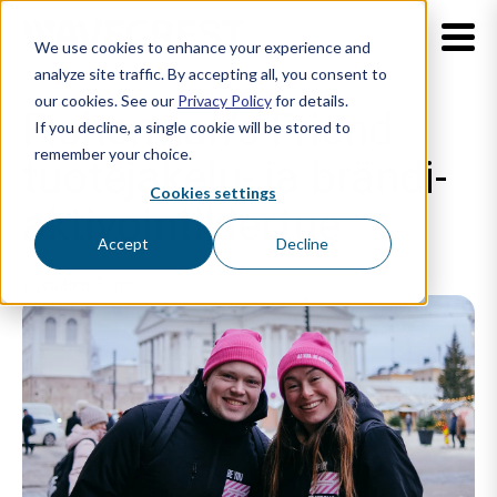
We use cookies to enhance your experience and
analyze site traffic. By accepting all, you consent to
our cookies. See our
Privacy Policy
for details.
Fisherman’s Friend
If you decline, a single cookie will be stored to
remember your choice.
tuotejakelu- ja brändi­
Cookies settings
aktivointi­kiertue
Accept
Decline
Lukuaika 3 min.