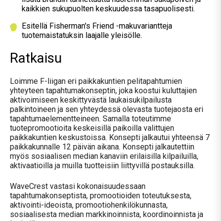
kaikkien sukupuolten keskuudessa tasapuolisesti.
Esitellä ​​Fisherman's Friend -makuvariantteja
tuotemaistatuksin laajalle yleisölle.
Ratkaisu
Loimme F-liigan eri paikkakuntien pelitapahtumien
yhteyteen tapahtumakonseptin, joka koostui kuluttajien
aktivoimiseen keskittyvästä laukaisukilpailusta
palkintoineen ja sen yhteydessä olevasta tuotejaosta eri
tapahtumaelementteineen. Samalla toteutimme
tuotepromootioita keskeisillä paikoilla valittujen
paikkakuntien keskustoissa. Konsepti jalkautui yhteensä 7
paikkakunnalle 12 päivän aikana. Konsepti jalkautettiin
myös sosiaalisen median kanaviin erilaisilla kilpailuilla,
aktivaatioilla ja muilla tuotteisiin liittyvillä postauksilla.
WaveCrest vastasi kokonaisuudessaan
tapahtumakonseptista, promootioiden toteutuksesta,
aktivointi-ideoista, promootiohenkilökunnasta,
sosiaalisesta median markkinoinnista, koordinoinnista ja