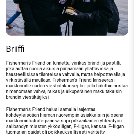
Briiffi
Fisherman’s
Friend
on tunnettu, värikäs brändi
ja
pastilli,
joka auttaa nuoria aikuisia
pärjäämään
yllättäv
is
sä
ja
h
aasteellisis
s
a tilanteis
s
a
vahvalla, mutta helpottavalla ja
virkistävällä
maullaan
.
Fisherman’s
Friend
lanseerasi
markkinoille uuden viestintäkonseptin, jolla haluttiin nostaa
nimenomaan
vahva
, raikas
ja alkuperäinen
maku takaisin
brändin
viesti
kärj
i
ksi.
Fisherman’s
Friend
halusi
samalla
laajentaa
kohdeyleisö
ään
hieman nuorempiin
asiakkaisiin
j
a
osana
markkinointistrategiaansa
sopi pitkäaikaisen yhteistyön
salibandyn miesten ykkösliigan,
F-liigan, kanssa. F-l
iigan
tuomar
ien
paidat oli
poikkeuksellisesti väritetty