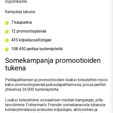
logistiikasta.
Kampanja lukuina:
7 kaupunkia
12 promootiopäivää
435 kilpailuosallistujaa
108 450 jaettua tuotenäytettä
Somekampanja promootioiden
tukena
Pelitapahtumien ja promootioiden lisäksi toteutettiin myös
kaksi promootiopäivää juoksutapahtumissa, joissa jaettiin
yhteensä 26 000 tuotenäytettä.
Lisäksi toteutimme sosiaalisen median kampanjan, jolla
tavoitimme Fisherman's Friendin somekanavista
tuhansia
kohderyhmäläisiä erilaisten kilpailujen, aktivointien ja