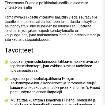
Fisherman’s
Friendin
poikkiraitakuosilla jo aiemman
yhteistyön
jäljiltä
.
Tämä
hyväksi koettu yhteistyö haluttiin viedä seuraavalle
tasolle
ja
siten
kasvattaa tuotteen
tunnettuutta
ja käyttöä
salibandysta kiinnostuneiden keskuudessa
.
Tuotteita
haluttiin myös jakaa laaj
asti
kohdeyleisölle
eri
kaupungeissa
, jotta maistaminen johtaisi tuoteharkintaan ja
sitä kautta ostopäätökseen.
Tavoitteet
Luoda myynninedistämiseen tähtäävä monikanavainen
tapahtumakonsepti, jota voidaan käyttää uudelleen
tulevaisuudessa.
Järjestää promootiotapahtumia F-liigan
salibandypeleihin ja kohdennettuja ”promootioiskuja”
kaupunkien keskustoihin sekä jakaa Fisherman's Friend
pastillinäytteitä ennen iltapelejä.
Muistuttaa kuluttajia Fisherman's Friend -brändistä ja
lisätä brändin tunnettuutta nuoremman sukupolven ja