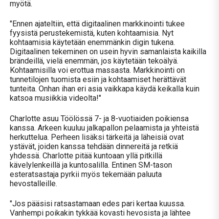
myötä.
"Ennen ajateltiin, että digitaalinen markkinointi tukee
fyysistä perustekemistä, kuten kohtaamisia. Nyt
kohtaamisia käytetään enemmänkin digin tukena.
Digitaalinen tekeminen on usein hyvin samanlaista kaikilla
brändeillä, vielä enemmän, jos käytetään tekoälyä.
Kohtaamisilla voi erottua massasta. Markkinointi on
tunnetilojen tuomista esiin ja kohtaamiset herättävät
tunteita. Onhan ihan eri asia vaikkapa käydä keikalla kuin
katsoa musiikkia videolta!"
Charlotte asuu Töölössä 7- ja 8-vuotiaiden poikiensa
kanssa. Arkeen kuuluu jalkapallon pelaamista ja yhteistä
herkuttelua. Perheen lisäksi tärkeitä ja läheisiä ovat
ystävät, joiden kanssa tehdään dinnereitä ja retkiä
yhdessä. Charlotte pitää kuntoaan yllä pitkillä
kävelylenkeillä ja kuntosalilla. Entinen SM-tason
esteratsastaja pyrkii myös tekemään paluuta
hevostalleille.
"Jos pääsisi ratsastamaan edes pari kertaa kuussa.
Vanhempi poikakin tykkää kovasti hevosista ja lähtee