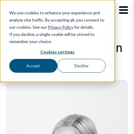
We use cookies to enhance your experience and
analyze site traffic. By accepting all, you consent to
our cookies. See our
Privacy Policy
for details.
Superverkostoituja
If you decline, a single cookie will be stored to
remember your choice.
Charlotte Therman on
Cookies settings
unelmiensa alalla
Accept
Decline
Lukuaika 2 min.