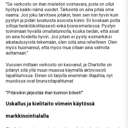
"Se verkosto on ihan mieletön voimavara, josta on ollut
hyötyä kaikki nämä vuodet. Tärkeintä on aina pitää oma
naama. Jos joku tarvitsee jotakin, teen sen niin hyvin kuin
pystyn ja pidän luvatuista asioista kiinni. En koskaan polta
siltoja henkilökohtaisesti enkä bisnesmielessä. Pystyn
toimimaan hyvällä omallatunnolla, koska tiedän, että asiat
on aina hoidettu hyvin. Jos jotain ei pysty esimerkiksi
aikataulusyistä tekemään, olen siitä aina rehellinen. Olen
myös huomannut, että myös mua ollaan aina valmiita
auttamaan."
Vuosien mittaan verkosto on kasvanut, ja Charlotte on
pitänyt sitä yllä muun muassa käymällä aktiivisesti
tapahtumissa. Ennen oli tarjolla enemmän iltajuhlia, nyt
muodissa ovat brunssitapahtumat.
"Pitäisikin järjestää ihan kunnon bileet!"
Uskallus ja kielitaito viimein käytössä
markkinointialalla