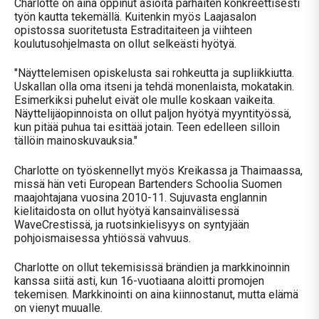
Charlotte on aina oppinut asioita parhaiten konkreettisesti
työn kautta tekemällä. Kuitenkin myös Laajasalon
opistossa suoritetusta Estraditaiteen ja viihteen
koulutusohjelmasta on ollut selkeästi hyötyä.
"Näyttelemisen opiskelusta sai rohkeutta ja supliikkiutta.
Uskallan olla oma itseni ja tehdä monenlaista, mokatakin.
Esimerkiksi puhelut eivät ole mulle koskaan vaikeita.
Näyttelijäopinnoista on ollut paljon hyötyä myyntityössä,
kun pitää puhua tai esittää jotain. Teen edelleen silloin
tällöin mainoskuvauksia."
Charlotte on työskennellyt myös Kreikassa ja Thaimaassa,
missä hän veti European Bartenders Schoolia Suomen
maajohtajana vuosina 2010-11. Sujuvasta englannin
kielitaidosta on ollut hyötyä kansainvälisessä
WaveCrestissä, ja ruotsinkielisyys on syntyjään
pohjoismaisessa yhtiössä vahvuus.
Charlotte on ollut tekemisissä brändien ja markkinoinnin
kanssa siitä asti, kun 16-vuotiaana aloitti promojen
tekemisen. Markkinointi on aina kiinnostanut, mutta elämä
on vienyt muualle.