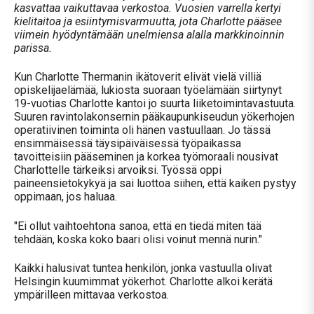
kasvattaa vaikuttavaa verkostoa. Vuosien varrella kertyi
kielitaitoa ja esiintymisvarmuutta, jota Charlotte pääsee
viimein hyödyntämään unelmiensa alalla markkinoinnin
parissa.
Kun Charlotte Thermanin ikätoverit elivät vielä villiä
opiskelijaelämää, lukiosta suoraan työelämään siirtynyt
19-vuotias Charlotte kantoi jo suurta liiketoimintavastuuta.
Suuren ravintolakonsernin pääkaupunkiseudun yökerhojen
operatiivinen toiminta oli hänen vastuullaan. Jo tässä
ensimmäisessä täysipäiväisessä työpaikassa
tavoitteisiin pääseminen ja korkea työmoraali nousivat
Charlottelle tärkeiksi arvoiksi. Työssä oppi
paineensietokykyä ja sai luottoa siihen, että kaiken pystyy
oppimaan, jos haluaa.
"Ei ollut vaihtoehtona sanoa, että en tiedä miten tää
tehdään, koska koko baari olisi voinut mennä nurin."
Kaikki halusivat tuntea henkilön, jonka vastuulla olivat
Helsingin kuumimmat yökerhot. Charlotte alkoi kerätä
ympärilleen mittavaa verkostoa.