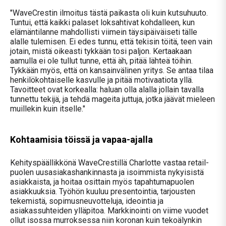
"WaveCrestin ilmoitus tästä paikasta oli kuin kutsuhuuto.
Tuntui, että kaikki palaset loksahtivat kohdalleen, kun
elämäntilanne mahdollisti viimein täysipäiväiseti tälle
alalle tulemisen. Ei edes tunnu, että tekisin töitä, teen vain
jotain, mistä oikeasti tykkään tosi paljon. Kertaakaan
aamulla ei ole tullut tunne, että äh, pitää lähteä töihin.
Tykkään myös, että on kansainvälinen yritys. Se antaa tilaa
henkilökohtaiselle kasvulle ja pitää motivaatiota yllä.
Tavoitteet ovat korkealla: haluan olla alalla jollain tavalla
tunnettu tekijä, ja tehdä mageita juttuja, jotka jäävät mieleen
muillekin kuin itselle."
Kohtaamisia töissä ja vapaa-ajalla
Kehityspäällikkönä WaveCrestillä Charlotte vastaa retail-
puolen uusasiakashankinnasta ja isoimmista nykyisistä
asiakkaista, ja hoitaa osittain myös tapahtumapuolen
asiakkuuksia. Työhön kuuluu presentointia, tarjousten
tekemistä, sopimusneuvotteluja, ideointia ja
asiakassuhteiden ylläpitoa. Markkinointi on viime vuodet
ollut isossa murroksessa niin koronan kuin tekoälynkin