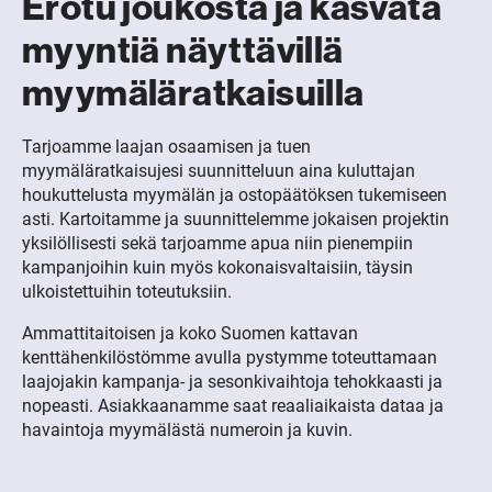
Erotu joukosta ja kasvata
myyntiä näyttävillä
myymäläratkaisuilla
Tarjoamme laajan osaamisen ja tuen
myymäläratkaisujesi suunnitteluun aina kuluttajan
houkuttelusta myymälän ja ostopäätöksen tukemiseen
asti. Kartoitamme ja suunnittelemme jokaisen projektin
yksilöllisesti sekä tarjoamme apua niin pienempiin
kampanjoihin kuin myös kokonaisvaltaisiin, täysin
ulkoistettuihin toteutuksiin.
Ammattitaitoisen ja koko Suomen kattavan
kenttähenkilöstömme avulla pystymme toteuttamaan
laajojakin kampanja- ja sesonkivaihtoja tehokkaasti ja
nopeasti. Asiakkaanamme saat reaaliaikaista dataa ja
havaintoja myymälästä numeroin ja kuvin.