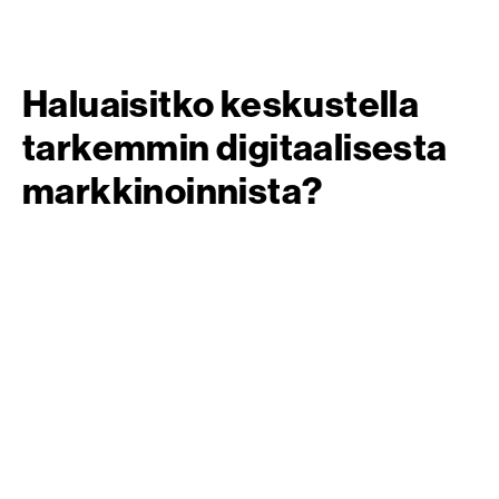
Haluaisitko keskustella
tarkemmin digitaalisesta
markkinoinnista?
Varaa tapaaminen Päivi Lehtosen kanssa, joka voi
tiimeineen auttaa sinua saavuttamaan digimarkkinoinnin
tavoitteesi.