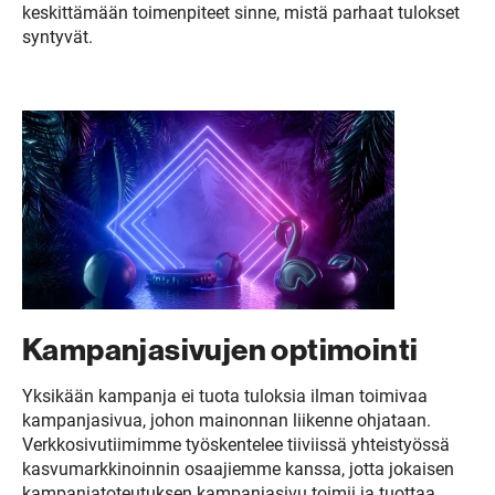
keskittämään toimenpiteet sinne, mistä parhaat tulokset
syntyvät.
Kampanjasivujen optimointi
Yksikään kampanja ei tuota tuloksia ilman toimivaa
kampanjasivua, johon mainonnan liikenne ohjataan.
Verkkosivutiimimme työskentelee tiiviissä yhteistyössä
kasvumarkkinoinnin osaajiemme kanssa, jotta jokaisen
kampanjatoteutuksen kampanjasivu toimii ja tuottaa