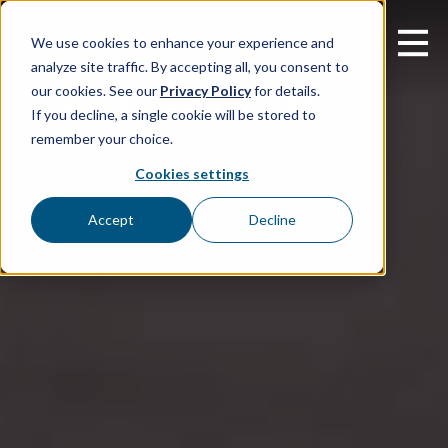
FI
We use cookies to enhance your experience and
analyze site traffic. By accepting all, you consent to
Google-palvelut
our cookies. See our
Privacy Policy
for details.
If you decline, a single cookie will be stored to
remember your choice.
Cookies settings
Accept
Decline