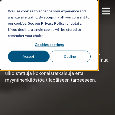
FI
We use cookies to enhance your experience and
analyze site traffic. By accepting all, you consent to
Kenttähenkilöstön
our cookies. See our
Privacy Policy
for details.
If you decline, a single cookie will be stored to
hallinta
remember your choice.
Cookies settings
Tyytyväinen, koulutettu ja osaavasti johdettu
Accept
Decline
kenttähenkilöstö tuottaa tuloksia ja auttaa sinua
pääsemään tavoitteisiisi. Tarjoamme sekä
ulkoistettuja kokonaisratkaisuja että
myyntihenkilöstöä tilapäiseen tarpeeseen.