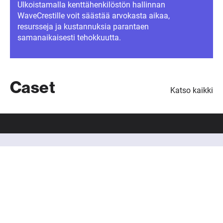
Ulkoistamalla kenttähenkilöstön hallinnan
WaveCrestille voit säästää arvokasta aikaa,
resursseja ja kustannuksia parantaen
samanaikaisesti tehokkuutta.
Caset
Katso kaikki
Haluaisitko keskustella
aiheesta lisää?
Keskustelemme mielellämme tarkemmin tarpeistasi ja
miten voisimme tukea tavoitteitasi tehokkaalla kenttä- ja